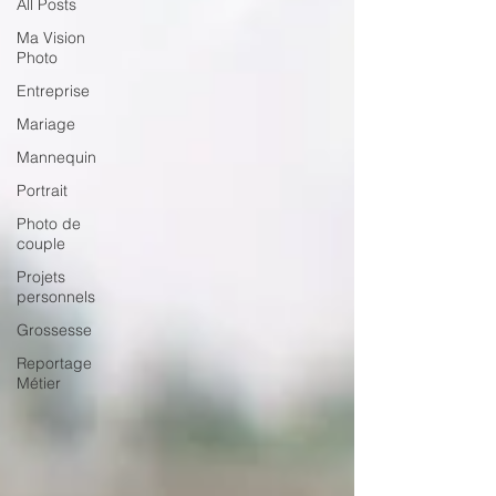
All Posts
Ma Vision
Photo
Entreprise
Mariage
Mannequin
Portrait
Photo de
couple
Projets
personnels
Grossesse
Reportage
Métier