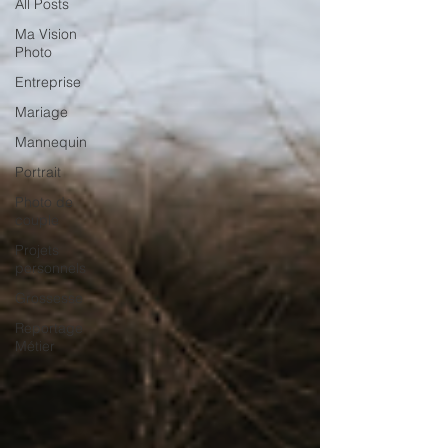
All Posts
Ma Vision
Photo
Entreprise
Mariage
Mannequin
Portrait
Photo de
couple
Projets
personnels
Grossesse
Reportage
Métier