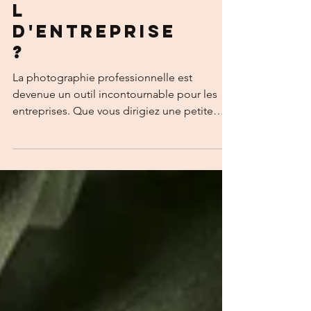
professionne
l
d'entreprise
?
La photographie professionnelle est
devenue un outil incontournable pour les
entreprises. Que vous dirigiez une petite
entreprise artisanale ou une grande société,
soigner votre communication visuelle fait
toute la différence. Sites web, réseaux
sociaux, plaquettes commerciales : avant
même de lire le moindre texte, vos clients
potentiels se forgent une opinion en
quelques secondes d’après les visuels qu’ils
voient. Découvrez pourquoi faire appel à un
photographe professionne