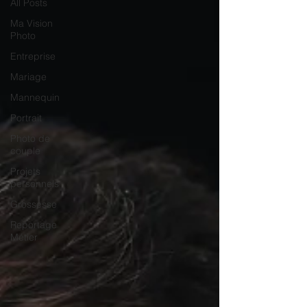
All Posts
Ma Vision
Photo
Entreprise
Mariage
Mannequin
Portrait
Photo de
couple
Projets
personnels
Grossesse
Reportage
Métier