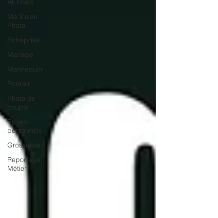
All Posts
Ma Vision
Photo
Entreprise
Mariage
Mannequin
Portrait
Photo de
couple
Projets
personnels
Grossesse
Reportage
Métier