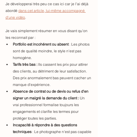
Je développerai très peu ce cas ici car je l'ai déjà 
abordé
dans cet article, lui-même accompagné 
d'une vidéo
. 
Je vais simplement résumer en vous disant qu'on 
les reconnait par : 
Portfolio est incohérent ou absent
 : Les photos 
sont de qualité moindre, le style n'est pas 
homogène.
Tarifs très bas :
 Ils cassent les prix pour attirer 
des clients, au détriment de leur satisfaction. 
Des prix anormalement bas peuvent cacher un 
manque d’expérience.
Absence de contrat ou de devis ou refus d'en 
signer un malgré la demande du client : 
Un 
vrai professionnel formalise toujours les 
engagements et clarifie les termes pour 
protéger toutes les parties.
Incapacité à répondre à des questions 
techniques
 : Le photographe n'est pas capable 