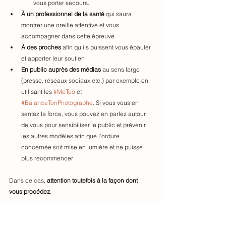
vous porter secours.  
À un professionnel de la santé 
qui saura 
montrer une oreille attentive et vous 
accompagner dans cette épreuve
À des proches
 afin qu'ils puissent vous épauler 
et apporter leur soutien
En public auprès des médias
 au sens large 
(presse, réseaux sociaux etc.) par exemple en 
utilisant les 
#MeToo
 et 
#BalanceTonPhotographe
. Si vous vous en 
sentez la force, vous pouvez en parlez autour 
de vous pour sensibiliser le public et prévenir 
les autres modèles afin que l'ordure 
concernée soit mise en lumière et ne puisse 
plus recommencer. 
Dans ce cas, 
attention toutefois à la façon dont 
vous procédez
. 
-	Si la personne que vous dénoncez n'a pas 
été condamnée par la justice, vous prenez le 