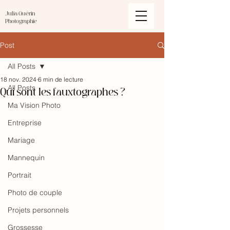
Julia Guérin
Photographie
Post
All Posts
18 nov. 2024
6 min de lecture
Qui sont les fauxtographes ?
All Posts
Ma Vision Photo
Entreprise
Mariage
Mannequin
Portrait
Photo de couple
Projets personnels
Grossesse