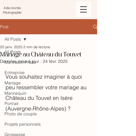
Julia Guérin
Photographie
Post
All Posts
20 janv. 2025
2 min de lecture
Mariage au Château du Touvet
All Posts
Dernière mise à jour :
24 févr. 2025
Ma Vision Photo
Entreprise
Vous souhaitez imaginer à quoi 
Mariage
peu ressembler votre mariage au 
Mannequin
Château du Touvet en Isère 
Portrait
(Auvergne-Rhône-Alpes) ? 
Photo de couple
Projets personnels
Grossesse