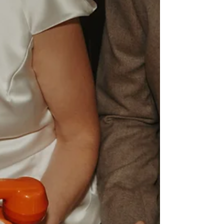
de Chanteperdrix . Ce domaine se niche au
cœur de la Drôme, dans un cadre champêtre
plein de charme. Pour ce reportage, il a été
question d'une météo (très) capricieuse.
Mais à coeur vaillant, rien d'impossible !
Vous verrez, images à l'appui, que se marier
sous la pluie tout en ayant de beaux
souvenirs, c'est possible. Un mariage au
Domaine de Chan