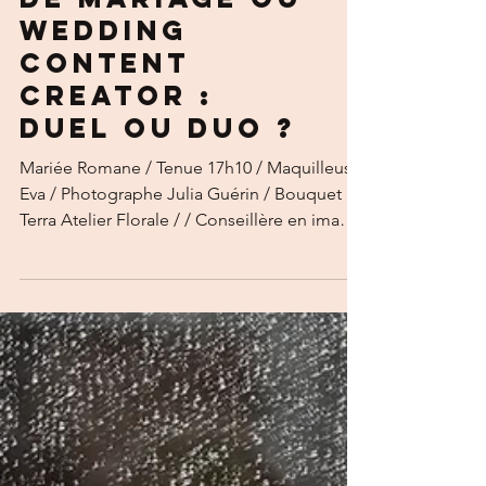
Photographe
de mariage ou
wedding
content
creator :
Duel ou Duo ?
Mariée Romane / Tenue 17h10 / Maquilleuse
Eva / Photographe Julia Guérin / Bouquet
Terra Atelier Florale / / Conseillère en image
Nouveaux Regards / Lieu Château de
Chaulnes Vous organisez votre mariage en
2025 et hésitez entre un photographe
traditionnel et un Wedding Content Creator
? Entre souvenirs intemporels et viralité
instantanée, voici le guide complet pour
vous décider. Découvrez les différences
techniques, artistiques et budgétaires pour