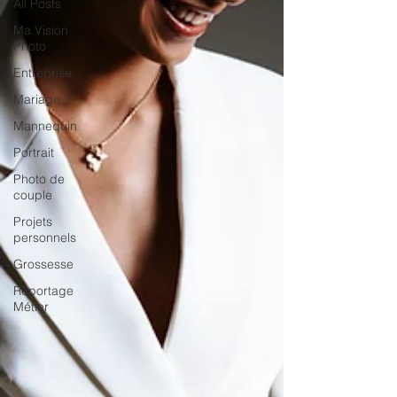
All Posts
Ma Vision
Photo
Entreprise
Mariage
Mannequin
Portrait
Photo de
couple
Projets
personnels
Grossesse
Reportage
Métier