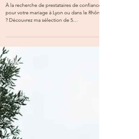
coups de
cœur dans le
Rhône (Testés
et
Approuvés)
À la recherche de prestataires de confiance
pour votre mariage à Lyon ou dans le Rhône
? Découvrez ma sélection de 5
professionnels testés sur le terrain : vidéaste,
wedding planner, créatrice de robe, alliances
éthiques et livre d'or audio. Une liste
garantie sans mauvaise surprise.