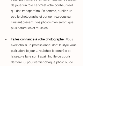
de jouer un rôle car c’est votre bonheur réel 
qui doit transparaître. En somme, oubliez un 
peu le photographe et concentrez-vous sur 
l’instant présent : vos photos n’en seront que 
plus naturelles et réussies.
Faites confiance à votre photographe :
 Vous 
avez choisi un professionnel dont le style vous 
plaît, alors le jour J, relâchez le contrôle et 
laissez-le faire son travail. Inutile de courir 
derrière lui pour vérifier chaque photo ou de 
dicter en détail ce qu’il doit faire. Après vos 
échanges préparatoires, faites-lui confiance 
pour gérer le timing et trouver les meilleurs 
angles. Un bon photographe de mariage est un 
véritable complice qui sait se fondre dans le 
décor et capter les instants spontanés sans 
que vous vous en rendiez compte. Si jamais 
vous avez des envies soudaines (par exemple 
une photo au coucher du soleil ou avec une 