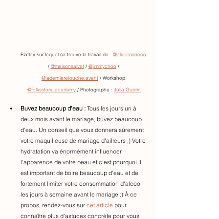
Flatlay sur lequel se trouve le travail de : 
@alicemddeco
/ 
@maisonsalvat
 / 
@jimmychoo
 / 
@ladernieretouche.event
 / Workshop 
@folksstory_academy
 / Photographe : 
Julia Guérin
Buvez beaucoup d'eau :
 Tous les jours un à 
deux mois avant le mariage, buvez beaucoup 
d'eau. Un conseil que vous donnera sûrement 
votre maquilleuse de mariage d'ailleurs ;) Votre 
hydratation va énormément influencer 
l'apparence de votre peau et c'est pourquoi il 
est important de boire beaucoup d'eau et de 
fortement limiter votre consommation d'alcool 
les jours à semaine avant le mariage :) À ce 
propos, rendez-vous sur 
cet article
 pour 
connaître plus d'astuces concrète pour vous 