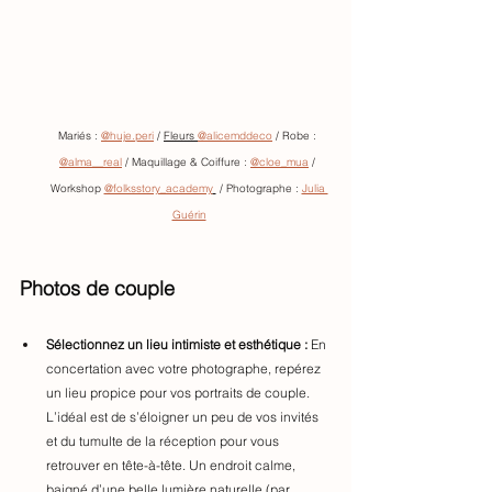
Mariés : 
@huje.peri
 / 
Fleurs 
@alicemddeco
 / Robe : 
@alma__real
 / Maquillage & Coiffure 
: 
@cloe_mua
 / 
Workshop 
@folksstory_academy
 / Photographe : 
Julia 
Guérin
Photos de couple
Sélectionnez un lieu intimiste et esthétique :
 En 
concertation avec votre photographe, repérez 
un lieu propice pour vos portraits de couple. 
L’idéal est de s’éloigner un peu de vos invités 
et du tumulte de la réception pour vous 
retrouver en tête-à-tête. Un endroit calme, 
baigné d’une belle lumière naturelle (par 