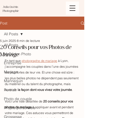
Julia Guérin
Photographie
Post
All Posts
5 juin 2025
8 min de lecture
20 Conseils pour vos Photos de
All Posts
Mariage
Ma Vision Photo
En tant que 
photographe de mariage
 à Lyon, 
Entreprise
j’accompagne les couples dans l’une des journées 
Mariage
les plus fortes de leur vie. Et une chose est sûre : 
les plus belles photos ne dépendent pas seulement 
Mannequin
du matériel ou du talent du photographe, mais 
Portrait
aussi de 
la façon dont vous vivez votre journée
.
Photo de couple
Voici une liste détaillée de
20 conseils pour vos 
photos de mariage
à appliquer avant et pendant 
Projets personnels
votre mariage
. Ces astuces vous permettront de 
Grossesse