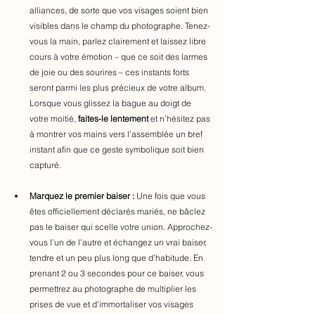
alliances, de sorte que vos visages soient bien 
visibles dans le champ du photographe. Tenez-
vous la main, parlez clairement et laissez libre 
cours à votre émotion – que ce soit des larmes 
de joie ou des sourires – ces instants forts 
seront parmi les plus précieux de votre 
albu
m. 
Lorsque vous glissez la bague au doigt de 
votre moitié, 
faites-le lentement 
et n’hésitez pas 
à montrer vos mains vers l’assemblée un bref 
instant afin que ce geste symbolique soit bien 
capturé.
Marquez le premier baiser :
 Une fois que vous 
êtes officiellement déclarés mariés, ne bâclez 
pas le baiser qui scelle votre union. Approchez-
vous l’un de l’autre et échangez un vrai baiser, 
tendre et un peu plus long que d’habitude. En 
prenant 2 ou 3 secondes pour ce baiser, vous 
permettrez au photographe de multiplier les 
prises de vue et d’immortaliser vos visages 