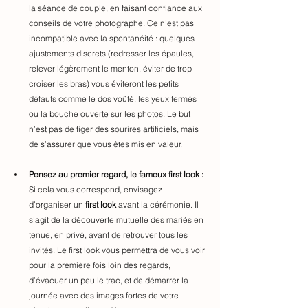
la séance de couple, en faisant confiance aux 
conseils de votre photographe. Ce n’est pas 
incompatible avec la spontanéité : quelques 
ajustements discrets (redresser les épaules, 
relever légèrement le menton, éviter de trop 
croiser les bras) vous éviteront les petits 
défauts comme le dos voûté, les yeux fermés 
ou la bouche ouverte sur les photo
s.
 Le but 
n’est pas de figer des sourires artificiels, mais 
de s’assurer que vous êtes mis en valeur.
Pensez au premier regard, le fameux first look :
Si cela vous correspond, envisagez 
d’organiser un 
first look
 avant la cérémonie. Il 
s’agit de la découverte mutuelle des mariés en 
tenue, en privé, avant de retrouver tous les 
invités. Le first look vous permettra de vous voir 
pour la première fois loin des regards, 
d’évacuer un peu le trac, et de démarrer la 
journée avec des images fortes de votre 