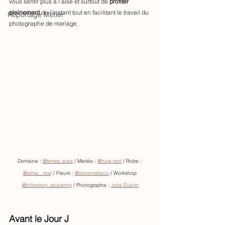
vous sentir plus à l’aise et surtout de 
profiter 
pleinement
 de l’instant tout en facilitant le travail du 
Reportage Métier
photographe de mariage.
Domaine : 
@terres_elais
 / Mariée : 
@huje.peri
 / Robe : 
@alma__rea
l
 / Fleurs : 
@alicemddeco
 / Workshop 
@folksstory_academy
 / Photographe : 
Julia Guérin
Avant le Jour J