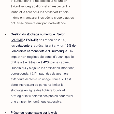
et surtout dans le respect de la nature en 
évitant les dégradations et en respectant la 
faune et la flore pour les préserver. Parfois 
même en ramassant les déchets que d'autres 
ont laissé derrière eux par inadvertance...
Gestion du stockage numérique
 : 
Selon 
l’ADEME
 & l’ARCEP, 
en France en 2020, 
les 
datacenters
 représentaient environ 
16% de 
l'empreinte carbone totale du numérique
. Un 
impact non-négligeable donc, d’autant que le 
chiffre a été réévalué à 
42%
 par le cabinet 
Hubblo qui y a ajouté les émissions importées, 
correspondant à l’impact des datacenters 
extérieurs dédiés à un usage français. Il est 
donc intéressant de penser à limiter le 
stockage en ligne des fichiers lourds et 
privilégier le tri sélectif des photos pour éviter 
une empreinte numérique excessive. 
Présence responsable sur le web 
: 