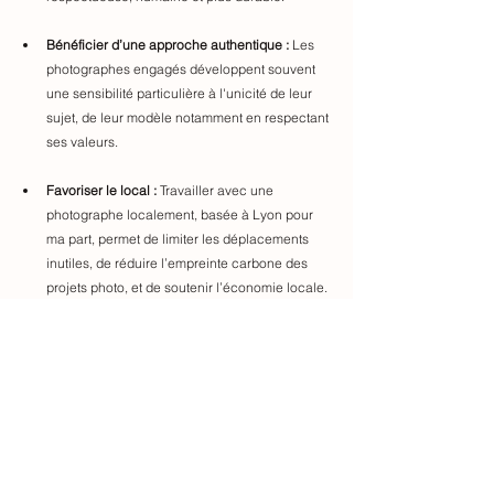
Bénéficier d’une approche authentique : 
Les 
photographes engagés développent souvent 
une sensibilité particulière à l'unicité de leur 
sujet, de leur modèle notamment en respectant 
ses valeurs. 
Favoriser le local :
 Travailler avec une 
photographe localement, basée à Lyon pour 
ma part, permet de limiter les déplacements 
inutiles, de réduire l’empreinte carbone des 
projets photo, et de soutenir l’économie locale. 
C’est aussi l’occasion de bénéficier de la 
connaissance d'un réseau local que peut avoir 
le professionnel de son territoire : des lieux de 
shooting inspirants, des partenariats de qualité, 
une réactivité etc. 
Par exemple à Lyon, cette démarche prend 
beaucoup de sens grâce à un tissu local riche 
en initiatives durables.